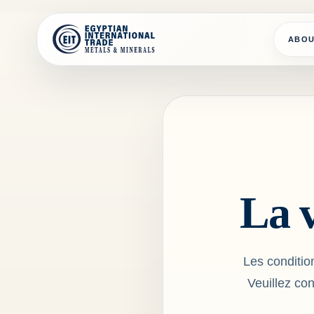
Skip to content
ABO
La v
Les condition
Veuillez con