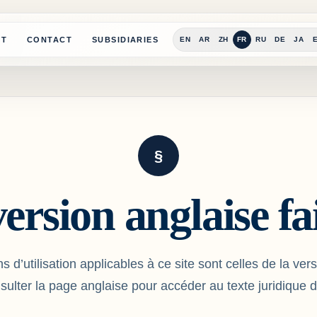
UT
CONTACT
SUBSIDIARIES
EN
AR
ZH
FR
RU
DE
JA
§
ersion anglaise fai
s d’utilisation applicables à ce site sont celles de la ver
sulter la page anglaise pour accéder au texte juridique 